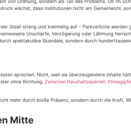
ant von Ordnung, sondern als Teil des Problems. Ob im Schul
druck wächst, dass Institutionen nicht am Gemeinwohl, son
tt der Staat streng und kleinteilig auf – Parkverbote werden
Gemeinwesens Unschärfe, Verzögerung oder Lähmung herrsch
 durch spektakuläre Skandale, sondern durch hunderttausen
utesten sprechen. Nicht, weil sie überzeugendere Inhalte hät
ister ohne Richtung.
Zwischen Haushaltssperren, Klimagipfeln
nicht mehr durch bloße Präsenz, sondern durch die Kraft, Wi
en Mitte