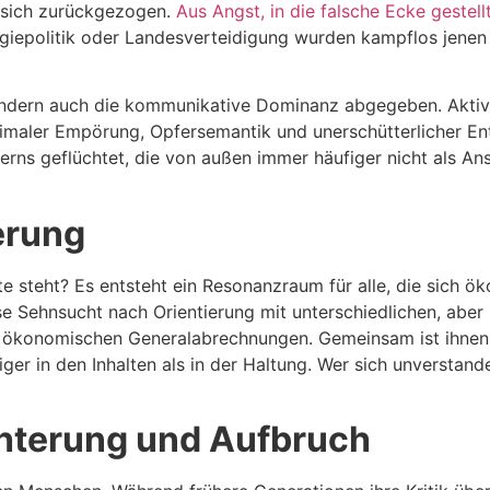
t sich zurückgezogen.
Aus Angst, in die falsche Ecke gestellt
rgiepolitik oder Landesverteidigung wurden kampflos jenen ü
ndern auch die kommunikative Dominanz abgegeben. Aktivis
aximaler Empörung, Opfersemantik und unerschütterlicher Ent
rns geflüchtet, die von außen immer häufiger nicht als Ans
erung
 steht? Es entsteht ein Resonanzraum für alle, die sich öko
se Sehnsucht nach Orientierung mit unterschiedlichen, abe
it ökonomischen Generalabrechnungen. Gemeinsam ist ihnen,
er in den Inhalten als in der Haltung. Wer sich unverstande
hterung und Aufbruch