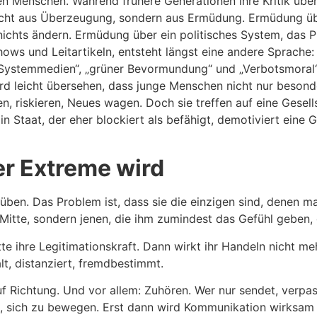
en Menschen. Während frühere Generationen ihre Kritik über
nicht aus Überzeugung, sondern aus Ermüdung. Ermüdung üb
nichts ändern. Ermüdung über ein politisches System, das P
hows und Leitartikeln, entsteht längst eine andere Sprache: 
„Systemmedien“, „grüner Bevormundung“ und „Verbotsmoral“. 
rd leicht übersehen, dass junge Menschen nicht nur beson
n, riskieren, Neues wagen. Doch sie treffen auf eine Gesell
in Staat, der eher blockiert als befähigt, demotiviert eine
r Extreme wird
 üben. Das Problem ist, dass sie die einzigen sind, denen ma
er Mitte, sondern jenen, die ihm zumindest das Gefühl geben
te ihre Legitimationskraft. Dann wirkt ihr Handeln nicht m
lt, distanziert, fremdbestimmt.
uf Richtung. Und vor allem: Zuhören. Wer nur sendet, verpas
n, sich zu bewegen. Erst dann wird Kommunikation wirksam –