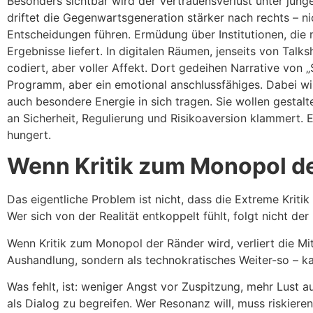
Besonders sichtbar wird der Vertrauensverlust unter jung
driftet die Gegenwartsgeneration stärker nach rechts – 
Entscheidungen führen. Ermüdung über Institutionen, die 
Ergebnisse liefert. In digitalen Räumen, jenseits von Talks
codiert, aber voller Affekt. Dort gedeihen Narrative von 
Programm, aber ein emotional anschlussfähiges. Dabei wi
auch besondere Energie in sich tragen. Sie wollen gestalte
an Sicherheit, Regulierung und Risikoaversion klammert. E
hungert.
Wenn Kritik zum Monopol de
Das eigentliche Problem ist nicht, dass die Extreme Kritik
Wer sich von der Realität entkoppelt fühlt, folgt nicht d
Wenn Kritik zum Monopol der Ränder wird, verliert die Mit
Aushandlung, sondern als technokratisches Weiter-so – ka
Was fehlt, ist: weniger Angst vor Zuspitzung, mehr Lust a
als Dialog zu begreifen. Wer Resonanz will, muss riskiere