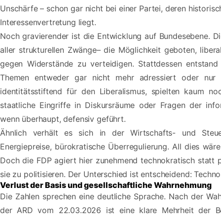
Unschärfe – schon gar nicht bei einer Partei, deren historis
Interessenvertretung liegt.
Noch gravierender ist die Entwicklung auf Bundesebene. Die
aller strukturellen Zwänge– die Möglichkeit geboten, libe
gegen Widerstände zu verteidigen. Stattdessen entstand d
Themen entweder gar nicht mehr adressiert oder nur hal
identitätsstiftend für den Liberalismus, spielten kaum n
staatliche Eingriffe in Diskursräume oder Fragen der inf
wenn überhaupt, defensiv geführt.
Ähnlich verhält es sich in der Wirtschafts- und Steue
Energiepreise, bürokratische Überregulierung. All dies wären
Doch die FDP agiert hier zunehmend technokratisch statt po
sie zu politisieren. Der Unterschied ist entscheidend: Technok
Verlust der Basis und gesellschaftliche Wahrnehmung
Die Zahlen sprechen eine deutliche Sprache. Nach der Wah
der ARD vom 22.03.2026 ist eine klare Mehrheit der B