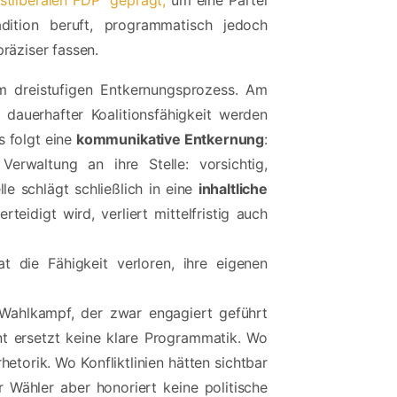
stliberalen FDP“ geprägt,
um eine Partei
dition beruft, programmatisch jedoch
räziser fassen.
em dreistufigen Entkernungsprozess. Am
k dauerhafter Koalitionsfähigkeit werden
s folgt eine
kommunikative Entkernung
:
Verwaltung an ihre Stelle: vorsichtig,
e schlägt schließlich in eine
inhaltliche
idigt wird, verliert mittelfristig auch
t die Fähigkeit verloren, ihre eigenen
 Wahlkampf, der zwar engagiert geführt
ent ersetzt keine klare Programmatik. Wo
torik. Wo Konfliktlinien hätten sichtbar
Wähler aber honoriert keine politische