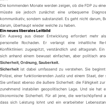
Die kommenden Monate werden zeigen, ob die FDP zu einer s
müsste sie jedoch zunächst eine unbequeme Diagnose
kommunikativ, sondern substanziell. Es geht nicht darum, B
darum, überhaupt wieder welche zu haben.
Ein neues liberales Leitbild
Ein Ausweg aus dieser Entwicklung erfordert mehr als 
personelle Rochaden. Er verlangt eine inhaltliche Re-P
Konfliktlinien: zugespitzt, verständlich und alltagsnah. 
sich anhand einem bewusst einfachen, aber politisch ans
Sicherheit, Ordnung, Sauberkeit.
Sicherheit
ist dabei umfassend zu verstehen. Sie beginnt 
Polizei, einer funktionierenden Justiz und einem Staat, der
Sie umfasst ebenso die äußere Sicherheit: die Fähigkeit zu
zunehmend instabilen geopolitischen Lage. Und sie hat ei
ökonomische Sicherheit. Für all jene, die wertschöpfend a
dass sich Leistung lohnt und ein erarbeiteter Lebensstan