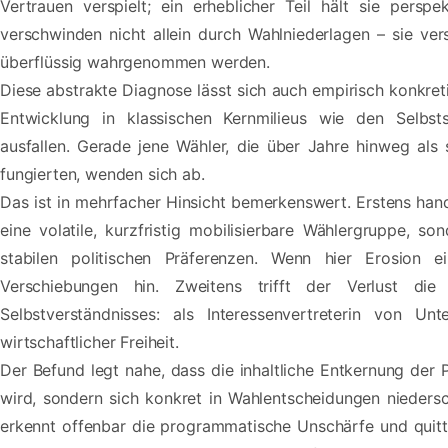
Vertrauen verspielt; ein erheblicher Teil hält sie perspe
verschwinden nicht allein durch Wahlniederlagen – sie ver
überflüssig wahrgenommen werden.
Diese abstrakte Diagnose lässt sich auch empirisch konkreti
Entwicklung in klassischen Kernmilieus wie den Selbsts
ausfallen. Gerade jene Wähler, die über Jahre hinweg als
fungierten, wenden sich ab.
Das ist in mehrfacher Hinsicht bemerkenswert. Erstens hand
eine volatile, kurzfristig mobilisierbare Wählergruppe, s
stabilen politischen Präferenzen. Wenn hier Erosion ei
Verschiebungen hin. Zweitens trifft der Verlust di
Selbstverständnisses: als Interessenvertreterin von U
wirtschaftlicher Freiheit.
Der Befund legt nahe, dass die inhaltliche Entkernung der
wird, sondern sich konkret in Wahlentscheidungen niedersc
erkennt offenbar die programmatische Unschärfe und quittie