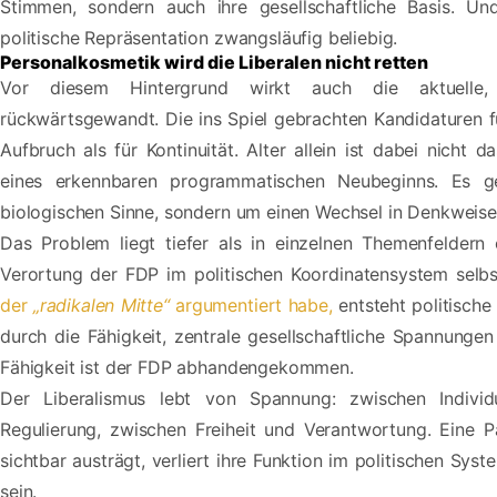
Stimmen, sondern auch ihre gesellschaftliche Basis. Un
politische Repräsentation zwangsläufig beliebig.
Personalkosmetik wird die Liberalen nicht retten
Vor diesem Hintergrund wirkt auch die aktuelle,
rückwärtsgewandt. Die ins Spiel gebrachten Kandidaturen f
Aufbruch als für Kontinuität. Alter allein ist dabei nicht 
eines erkennbaren programmatischen Neubeginns. Es g
biologischen Sinne, sondern um einen Wechsel in Denkweisen,
Das Problem liegt tiefer als in einzelnen Themenfeldern 
Verortung der FDP im politischen Koordinatensystem selb
der
„radikalen Mitte“
argumentiert habe,
entsteht politische
durch die Fähigkeit, zentrale gesellschaftliche Spannunge
Fähigkeit ist der FDP abhandengekommen.
Der Liberalismus lebt von Spannung: zwischen Indiv
Regulierung, zwischen Freiheit und Verantwortung. Eine P
sichtbar austrägt, verliert ihre Funktion im politischen Sys
sein.