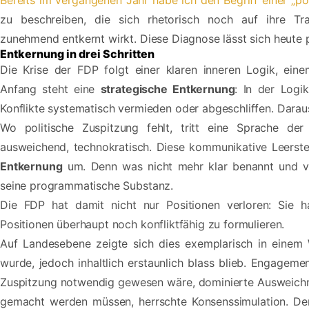
Bereits im vergangenen Jahr habe ich den Begriff einer „po
zu beschreiben, die sich rhetorisch noch auf ihre Tra
zunehmend entkernt wirkt. Diese Diagnose lässt sich heute p
Entkernung in drei Schritten
Die Krise der FDP folgt einer klaren inneren Logik, ein
Anfang steht eine
strategische Entkernung
: In der Logi
Konflikte systematisch vermieden oder abgeschliffen. Darau
Wo politische Zuspitzung fehlt, tritt eine Sprache der 
ausweichend, technokratisch. Diese kommunikative Leerstell
Entkernung
um. Denn was nicht mehr klar benannt und verte
seine programmatische Substanz.
Die FDP hat damit nicht nur Positionen verloren: Sie ha
Positionen überhaupt noch konfliktfähig zu formulieren.
Auf Landesebene zeigte sich dies exemplarisch in einem
wurde, jedoch inhaltlich erstaunlich blass blieb. Engagem
Zuspitzung notwendig gewesen wäre, dominierte Ausweichrhe
gemacht werden müssen, herrschte Konsenssimulation. Der 